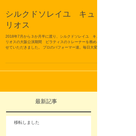
シルクドソレイユ キュ
リオス
2018年7月から３か月半に渡り、シルクドソレイユ キュ
リオスの大阪公演期間 ピラティスのトレーナーを務めさ
せていただきました。 プロのパフォーマー達。毎日大変な
動きをこなすため、身体にも負担がかかります。 ケガをし
ないように、またけがをした後のリハビリの一つとして、
ピラテ...
最新記事
移転しました