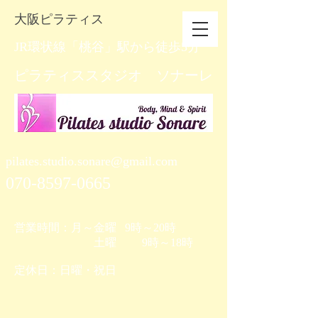
​大阪ピラティス
JR環状線「桃谷」駅から徒歩5分
​ピラティススタジオ ソナーレ
pilates.studio.sonare@gmail.com
070-8597-0665
営業時間：月～金曜 9時～20時
土曜 9時～18時
​定休日：日曜・祝日