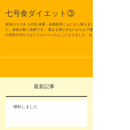
七号食ダイエット③
前回のつづき ９日目 体重・体脂肪率ともにまた落ちまし
た。身体が軽く快調です。 溜まる便が少ないからか下腹と
の境目が分からないくらいぺったんこになりました。お客
様も驚いてらっしゃいました。 １０日目 前日と比べて体
重・体脂肪率ともに同じ。いよいよ明日から回復食で
す。...
最新記事
移転しました