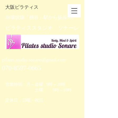
​大阪ピラティス
JR環状線「桃谷」駅から徒歩5分
​ピラティススタジオ ソナーレ
pilates.studio.sonare@gmail.com
070-8597-0665
営業時間：月～金曜 9時～20時
土曜 9時～18時
​定休日：日曜・祝日