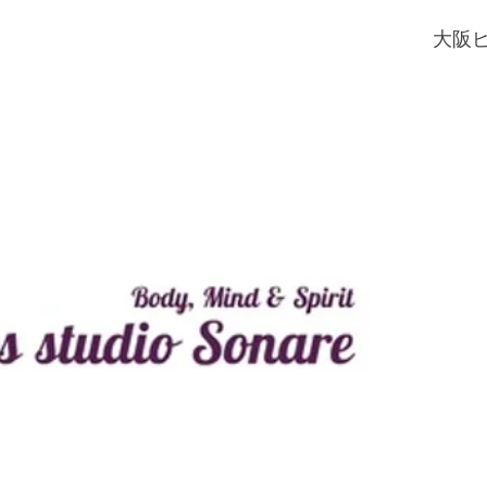
​大阪
JR環状
スタジオ ソナーレ
pilates.
070-85
営業時間
土曜
​定休日